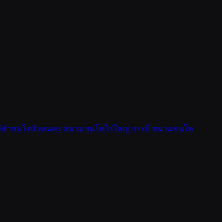
ีฬาชนโคสิงหนคร
สนามชนโคไร่ใหญ่ กระบี่
สนามชนโค