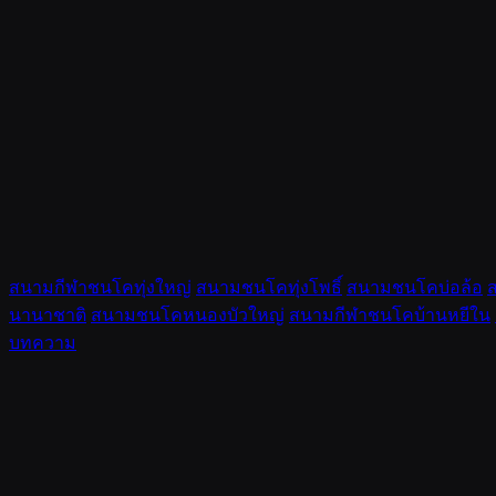
สนามกีฬาชนโคทุ่งใหญ่
สนามชนโคทุ่งโพธิ์
สนามชนโคบ่อล้อ
นานาชาติ
สนามชนโคหนองบัวใหญ่
สนามกีฬาชนโคบ้านหยีใน
บทความ