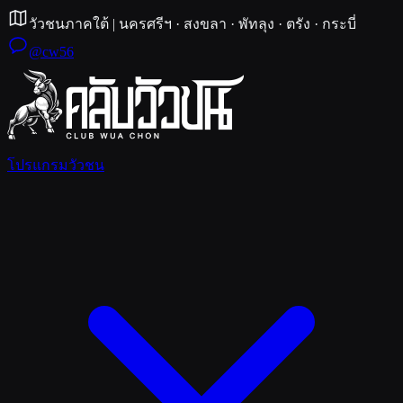
วัวชนภาคใต้
|
นครศรีฯ · สงขลา · พัทลุง · ตรัง · กระบี่
@cw56
โปรแกรมวัวชน