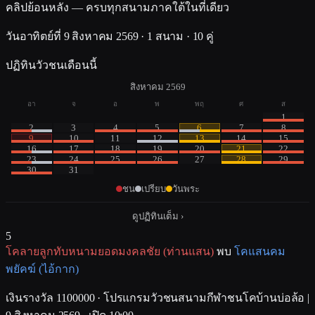
คลิปย้อนหลัง — ครบทุกสนามภาคใต้ในที่เดียว
วันอาทิตย์ที่ 9 สิงหาคม 2569
·
1 สนาม
·
10 คู่
ปฏิทินวัวชนเดือนนี้
สิงหาคม 2569
อา
จ
อ
พ
พฤ
ศ
ส
1
2
3
4
5
6
7
8
9
10
11
12
13
14
15
16
17
18
19
20
21
22
23
24
25
26
27
28
29
30
31
ชน
เปรียบ
วันพระ
ดูปฏิทินเต็ม ›
5
โคลายลูกทับหนามยอดมงคลชัย (ท่านแสน)
พบ
โคแสนคม
พยัคฆ์ (ไอ้กาก)
เงินรางวัล 1100000
· โปรแกรมวัวชนสนามกีฬาชนโคบ้านบ่อล้อ |