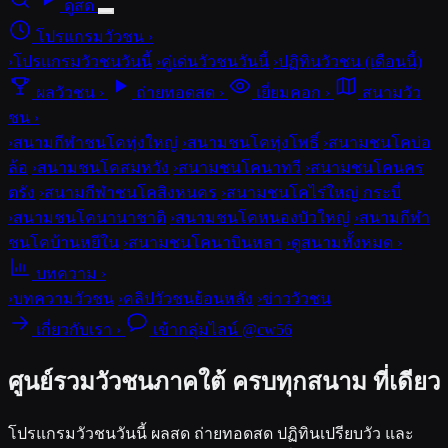
ดูสด
โปรแกรมวัวชน
›
›
โปรแกรมวัวชนวันนี้
›
คู่เด่นวัวชนวันนี้
›
ปฏิทินวัวชน (เดือนนี้)
ผลวัวชน
›
ถ่ายทอดสด
›
เยี่ยมคอก
›
สนามวัว
ชน
›
›
สนามกีฬาชนโคทุ่งใหญ่
›
สนามชนโคทุ่งโพธิ์
›
สนามชนโคบ่อ
ล้อ
›
สนามชนโคสมหวัง
›
สนามชนโคนาทวี
›
สนามชนโคนคร
ตรัง
›
สนามกีฬาชนโคสิงหนคร
›
สนามชนโคไร่ใหญ่ กระบี่
›
สนามชนโคนานาชาติ
›
สนามชนโคหนองบัวใหญ่
›
สนามกีฬา
ชนโคบ้านหยีใน
›
สนามชนโคนาบินหลา
›
ดูสนามทั้งหมด ›
บทความ
›
›
บทความวัวชน
›
คลิปวัวชนย้อนหลัง
›
ข่าววัวชน
เกี่ยวกับเรา
›
เข้ากลุ่มไลน์ @cw56
ศูนย์รวมวัวชนภาคใต้
ครบทุกสนาม ที่เดียว
โปรแกรมวัวชนวันนี้ ผลสด ถ่ายทอดสด ปฏิทินเปรียบวัว และ