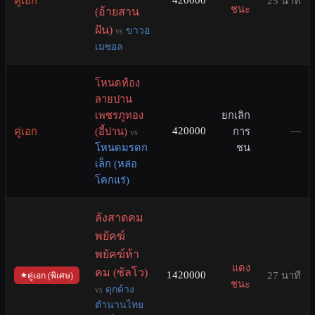
คู่เอก
25 นาที
ชนะ
(อ้ายสาน
ฝัน)
ขาวอ
vs
เมซอล
โหนดท้อง
ลายปาน
เพชรภูทอง
ยกเลิก
420000
—
คู่เอก
(อี้ปาน)
การ
vs
โหนดมรดก
ชน
เล็ก (หล่อ
โคกแร่)
ลังสาดคม
พยัคฆ์
พยัคฆ์ห้า
แดง
คม (ซัลโว)
1420000
27 นาที
คู่เอก (พิเศษ)
ชนะ
ดุกด้าง
vs
ตำนานไทย