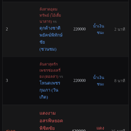
ลังสาดอุดม
ทรัพย์ (ไอ้เตี้ย
นาสาร)
vs
น้ำเงิน
ดุกด้างชาติ
2
220000
2 นาที
ชนะ
พยัคฆ์พิทักษ์
ชัย
(ชวนชม)
ลันดาสุดรัก
เพชรช่องเหรี่
ยง (ดอลล่า)
vs
น้ำเงิน
3
220000
8 นาที
โหนดเพชร
ชนะ
กุมภา (วัน
เกิด)
แดงงาม
อสรพิษยอด
พิชิตชัย
แดง
420000