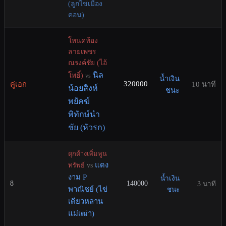
(ลูกไข่เมือง
คอน)
โหนดท้อง
ลายเพชร
ณรงค์ชัย (ไอ้
นิล
โพธิ์)
vs
น้ำเงิน
320000
คู่เอก
10 นาที
น้อยสิงห์
ชนะ
พยัคฆ์
พิทักษ์นำ
ชัย (หัวรก)
ดุกด้างเพิ่มพูน
แดง
ทรัพย์
vs
งาม P
น้ำเงิน
8
140000
3 นาที
พาณิชย์ (ไข่
ชนะ
เดียวหลาน
แม่เฒ่า)