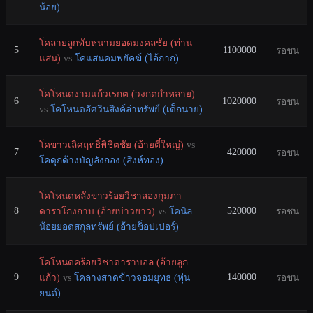
น้อย)
โคลายลูกทับหนามยอดมงคลชัย (ท่าน
5
1100000
รอชน
แสน)
vs
โคแสนคมพยัคฆ์ (ไอ้กาก)
โคโหนดงามแก้วเรกต (วงกตกำหลาย)
6
1020000
รอชน
vs
โคโหนดอัศวินสิงค์ล่าทรัพย์ (เด็กนาย)
โคขาวเลิศฤทธิ์พิชิตชัย (อ้ายตี๋ใหญ่)
vs
7
420000
รอชน
โคดุกด้างบัญลังกอง (สิงห์ทอง)
โคโหนดหลังขาวร้อยวิชาสองกุมภา
8
520000
ดาราโกงกาบ (อ้ายบ่าวยาว)
vs
โคนิล
รอชน
น้อยยอดสกุลทรัพย์ (อ้ายช็อปเปอร์)
โคโหนดคร้อยวิชาดาราบอล (อ้ายลูก
9
140000
แก้ว)
vs
โคลางสาดข้าวจอมยุทธ (หุ่น
รอชน
ยนต์)