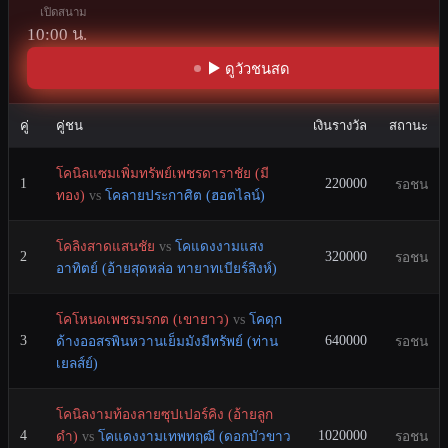
เปิดสนาม
10:00 น.
ดูวัวชนสด
คู่
คู่ชน
เงินรางวัล
สถานะ
โคนิลแซมเพิ่มทรัพย์เพชรดาราชัย (มี
1
220000
รอชน
ทอง)
vs
โคลายประกาศิต (ฮอตไลน์)
โคลิงสาดแสนชัย
vs
โคแดงงามแสง
2
320000
รอชน
อาทิตย์ (อ้ายสุดหล่อ ทายาทเบียร์สิงห์)
โคโหนดเพชรมรกต (เขายาว)
vs
โคดุก
3
640000
ด้างออสรพินหวานเย็มมังมีทรัพย์ (ท่าน
รอชน
เยลส์ย์)
โคนิลงามท้องลายซุปเปอร์คิง (อ้ายลูก
4
1020000
ดำ)
vs
โคแดงงามเทพทฤฒี (ดอกบัวขาว
รอชน