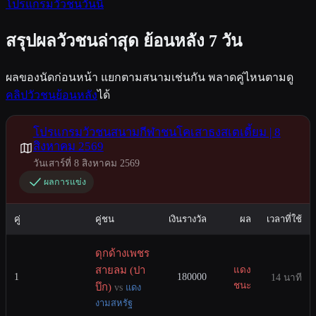
โปรแกรมวัวชนวันนี้
สรุปผลวัวชนล่าสุด ย้อนหลัง 7 วัน
ผลของนัดก่อนหน้า แยกตามสนามเช่นกัน พลาดคู่ไหนตามดู
คลิปวัวชนย้อนหลัง
ได้
โปรแกรมวัวชนสนามกีฬาชนโคเสาธงสเตเดี้ยม | 8
สิงหาคม 2569
วันเสาร์ที่ 8 สิงหาคม 2569
ผลการแข่ง
คู่
คู่ชน
เงินรางวัล
ผล
เวลาที่ใช้
ดุกด้างเพชร
สายลม (ปา
แดง
1
180000
14 นาที
ชนะ
บึก)
vs
แดง
งามสหรัฐ