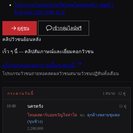
โปรแกรมวัวชนสนามกีฬาชนโคนครตรัง | พุธที่ 5
สิงหาคม 2569
10:00
12 คู่
ดูคู่ชน
เข้ากลุ่มไลน์ฟรี
คลิปวัวชนย้อนหลัง
เร็ว ๆ นี้ — คลิปสัมภาษณ์และเยี่ยมคอกวัวชน
ดูโปรแกรมทุกสนาม วันนี้และพรุ่งนี้
โปรแกรมวัวชน
ถ่ายทอดสด
ผลวัวชน
สนามวัวชน
ปฏิทินทั้งเดือน
1 สนาม · 12 คู่
กระดานวันนี้
นครตรัง
10:00
12 คู่
โหนดสตาร์บอยขวัญใจท่าโด
ดุกด้างพลายชุมพล
พบ
(ขุนช้าง)
2,200,000