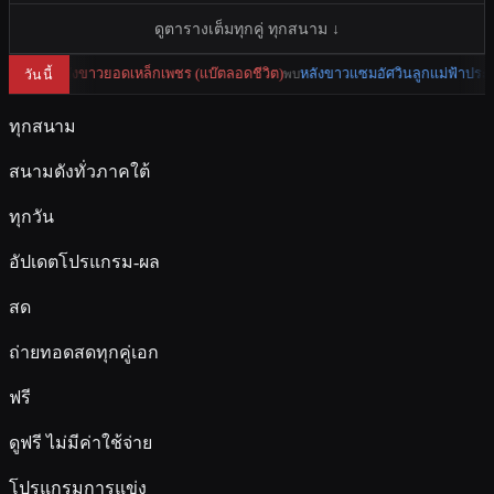
ดูตารางเต็มทุกคู่ ทุกสนาม ↓
ลังขาวแซมอัศวินลูกแม่ฟ้าประทาน
ขาวแมนดาริน (จ่าโชค)
นิลงา
วันนี้
10:00 น.
พบ
ทุกสนาม
สนามดังทั่วภาคใต้
ทุกวัน
อัปเดตโปรแกรม-ผล
สด
ถ่ายทอดสดทุกคู่เอก
ฟรี
ดูฟรี ไม่มีค่าใช้จ่าย
โปรแกรมการแข่ง