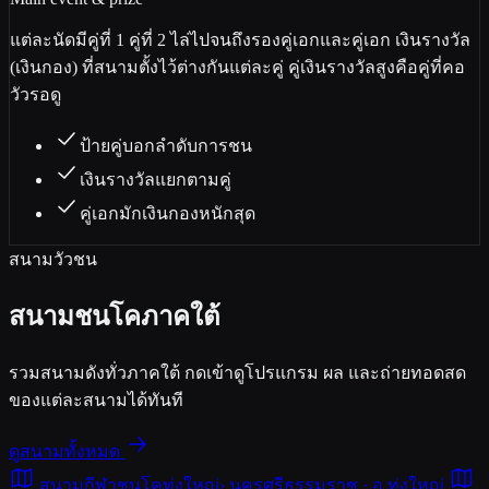
แต่ละนัดมีคู่ที่ 1 คู่ที่ 2 ไล่ไปจนถึงรองคู่เอกและคู่เอก เงินรางวัล
(เงินกอง) ที่สนามตั้งไว้ต่างกันแต่ละคู่ คู่เงินรางวัลสูงคือคู่ที่คอ
วัวรอดู
ป้ายคู่บอกลำดับการชน
เงินรางวัลแยกตามคู่
คู่เอกมักเงินกองหนักสุด
สนามวัวชน
สนามชนโค
ภาคใต้
รวมสนามดังทั่วภาคใต้ กดเข้าดูโปรแกรม ผล และถ่ายทอดสด
ของแต่ละสนามได้ทันที
ดูสนามทั้งหมด
สนามกีฬาชนโคทุ่งใหญ่
›
นครศรีธรรมราช · อ.ทุ่งใหญ่