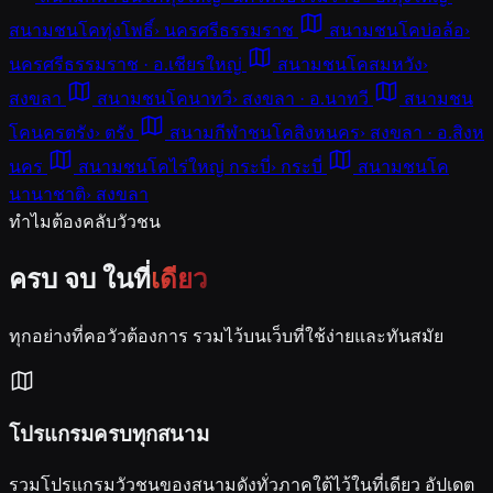
สนามชนโคทุ่งโพธิ์
›
นครศรีธรรมราช
สนามชนโคบ่อล้อ
›
นครศรีธรรมราช · อ.เชียรใหญ่
สนามชนโคสมหวัง
›
สงขลา
สนามชนโคนาทวี
›
สงขลา · อ.นาทวี
สนามชน
โคนครตรัง
›
ตรัง
สนามกีฬาชนโคสิงหนคร
›
สงขลา · อ.สิงห
นคร
สนามชนโคไร่ใหญ่ กระบี่
›
กระบี่
สนามชนโค
นานาชาติ
›
สงขลา
ทำไมต้องคลับวัวชน
ครบ จบ ในที่
เดียว
ทุกอย่างที่คอวัวต้องการ รวมไว้บนเว็บที่ใช้ง่ายและทันสมัย
โปรแกรมครบทุกสนาม
รวมโปรแกรมวัวชนของสนามดังทั่วภาคใต้ไว้ในที่เดียว อัปเดต