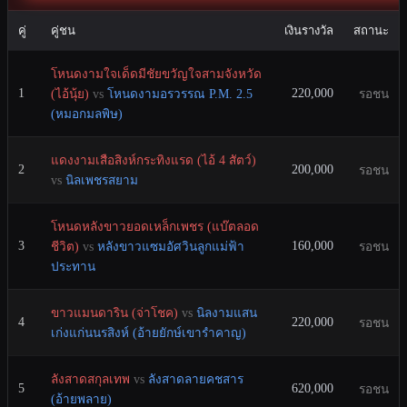
คู่
คู่ชน
เงินรางวัล
สถานะ
โหนดงามใจเด็ดมีชัยขวัญใจสามจังหวัด
1
220,000
(ไอ้นุ้ย)
vs
โหนดงามอรวรรณ P.M. 2.5
รอชน
(หมอกมลพิษ)
แดงงามเสือสิงห์กระทิงแรด (ไอ้ 4 สัตว์)
2
200,000
รอชน
vs
นิลเพชรสยาม
โหนดหลังขาวยอดเหล็กเพชร (แบ๊ตลอด
3
160,000
ชีวิต)
vs
หลังขาวแซมอัศวินลูกแม่ฟ้า
รอชน
ประทาน
ขาวแมนดาริน (จ่าโชค)
vs
นิลงามแสน
4
220,000
รอชน
เก่งแก่นนรสิงห์ (อ้ายยักษ์เขารำคาญ)
ลังสาดสกุลเทพ
vs
ลังสาดลายคชสาร
5
620,000
รอชน
(อ้ายพลาย)