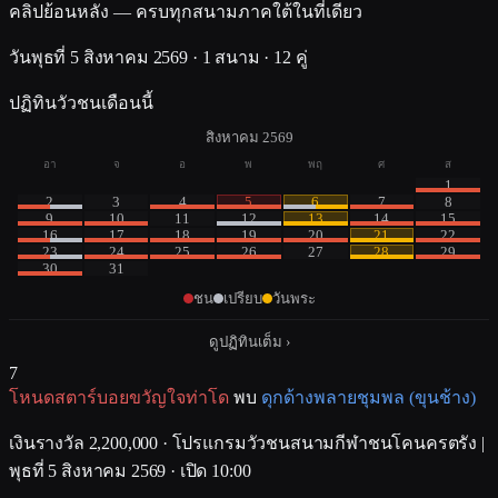
คลิปย้อนหลัง — ครบทุกสนามภาคใต้ในที่เดียว
วันพุธที่ 5 สิงหาคม 2569
·
1 สนาม
·
12 คู่
ปฏิทินวัวชนเดือนนี้
สิงหาคม 2569
อา
จ
อ
พ
พฤ
ศ
ส
1
2
3
4
5
6
7
8
9
10
11
12
13
14
15
16
17
18
19
20
21
22
23
24
25
26
27
28
29
30
31
ชน
เปรียบ
วันพระ
ดูปฏิทินเต็ม ›
7
โหนดสตาร์บอยขวัญใจท่าโด
พบ
ดุกด้างพลายชุมพล (ขุนช้าง)
เงินรางวัล 2,200,000
· โปรแกรมวัวชนสนามกีฬาชนโคนครตรัง |
พุธที่ 5 สิงหาคม 2569 · เปิด 10:00