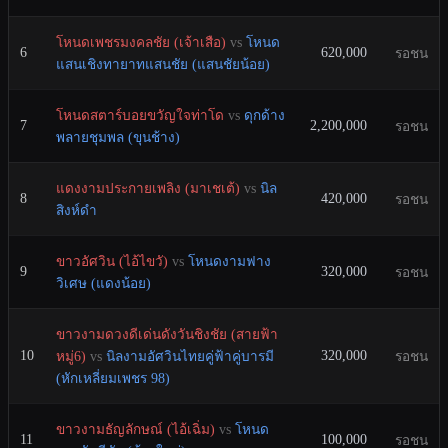
โหนดเพชรมงคลชัย (เจ้าเสือ)
vs
โหนด
6
620,000
รอชน
แสนเชิงทายาทแสนชัย (แสนชัยน้อย)
โหนดสตาร์บอยขวัญใจท่าโด
vs
ดุกด้าง
7
2,200,000
รอชน
พลายชุมพล (ขุนช้าง)
แดงงามประกายเพลิง (มาเชเต้)
vs
นิล
8
420,000
รอชน
สิงห์ดำ
ขาวอัศวิน (ไอ้ไขวั)
vs
โหนดงามฟาง
9
320,000
รอชน
วิเศษ (แดงน้อย)
ขาวงามดวงดีเด่นดังวันชิงชัย (สายฟ้า
10
320,000
หมู่6)
vs
นิลงามอัศวินไทยคู่ฟ้าคู่บารมี
รอชน
(หักเหลี่ยมเพชร 98)
ขาวงามธัญลักษณ์ (ไอ้เฉิ่ม)
vs
โหนด
11
100,000
รอชน