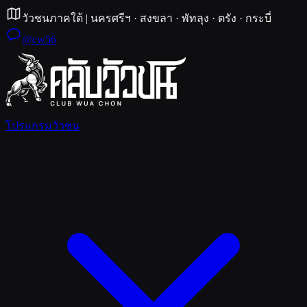
วัวชนภาคใต้
|
นครศรีฯ · สงขลา · พัทลุง · ตรัง · กระบี่
@cw56
โปรแกรมวัวชน