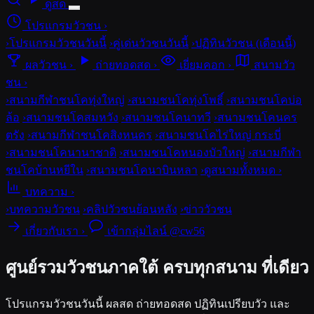
ดูสด
โปรแกรมวัวชน
›
›
โปรแกรมวัวชนวันนี้
›
คู่เด่นวัวชนวันนี้
›
ปฏิทินวัวชน (เดือนนี้)
ผลวัวชน
›
ถ่ายทอดสด
›
เยี่ยมคอก
›
สนามวัว
ชน
›
›
สนามกีฬาชนโคทุ่งใหญ่
›
สนามชนโคทุ่งโพธิ์
›
สนามชนโคบ่อ
ล้อ
›
สนามชนโคสมหวัง
›
สนามชนโคนาทวี
›
สนามชนโคนคร
ตรัง
›
สนามกีฬาชนโคสิงหนคร
›
สนามชนโคไร่ใหญ่ กระบี่
›
สนามชนโคนานาชาติ
›
สนามชนโคหนองบัวใหญ่
›
สนามกีฬา
ชนโคบ้านหยีใน
›
สนามชนโคนาบินหลา
›
ดูสนามทั้งหมด ›
บทความ
›
›
บทความวัวชน
›
คลิปวัวชนย้อนหลัง
›
ข่าววัวชน
เกี่ยวกับเรา
›
เข้ากลุ่มไลน์ @cw56
ศูนย์รวมวัวชนภาคใต้
ครบทุกสนาม ที่เดียว
โปรแกรมวัวชนวันนี้ ผลสด ถ่ายทอดสด ปฏิทินเปรียบวัว และ