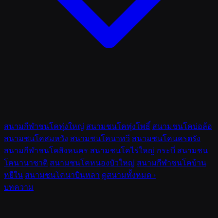
สนามกีฬาชนโคทุ่งใหญ่
สนามชนโคทุ่งโพธิ์
สนามชนโคบ่อล้อ
สนามชนโคสมหวัง
สนามชนโคนาทวี
สนามชนโคนครตรัง
สนามกีฬาชนโคสิงหนคร
สนามชนโคไร่ใหญ่ กระบี่
สนามชน
โคนานาชาติ
สนามชนโคหนองบัวใหญ่
สนามกีฬาชนโคบ้าน
หยีใน
สนามชนโคนาบินหลา
ดูสนามทั้งหมด ›
บทความ