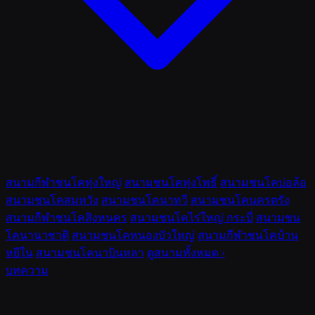
สนามกีฬาชนโคทุ่งใหญ่
สนามชนโคทุ่งโพธิ์
สนามชนโคบ่อล้อ
สนามชนโคสมหวัง
สนามชนโคนาทวี
สนามชนโคนครตรัง
สนามกีฬาชนโคสิงหนคร
สนามชนโคไร่ใหญ่ กระบี่
สนามชน
โคนานาชาติ
สนามชนโคหนองบัวใหญ่
สนามกีฬาชนโคบ้าน
หยีใน
สนามชนโคนาบินหลา
ดูสนามทั้งหมด ›
บทความ