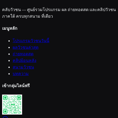
คลับวัวชน — ศูนย์รวมโปรแกรม ผล ถ่ายทอดสด และคลิปวัวชน
ภาคใต้ ครบทุกสนาม ที่เดียว
เมนูหลัก
โปรแกรมวัวชนวันนี้
ผลวัวชนล่าสุด
ถ่ายทอดสด
คลิปย้อนหลัง
สนามวัวชน
บทความ
เข้ากลุ่มไลน์ฟรี