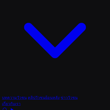
บทความวัวชน
คลิปวัวชนย้อนหลัง
ข่าววัวชน
เกี่ยวกับเรา