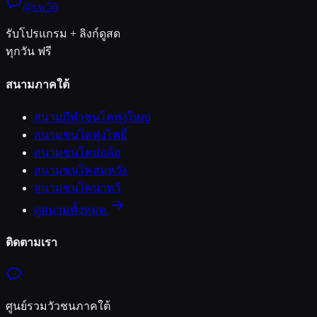
@cw56
รับโปรแกรม + ลิงก์ดูสด
ทุกวัน ฟรี
สนามภาคใต้
สนามกีฬาชนโคทุ่งใหญ่
สนามชนโคทุ่งโพธิ์
สนามชนโคบ่อล้อ
สนามชนโคสมหวัง
สนามชนโคนาทวี
ดูสนามทั้งหมด
ติดตามเรา
ศูนย์รวมวัวชนภาคใต้