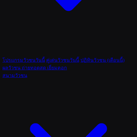
โปรแกรมวัวชนวันนี้
คู่เด่นวัวชนวันนี้
ปฏิทินวัวชน (เดือนนี้)
ผลวัวชน
ถ่ายทอดสด
เยี่ยมคอก
สนามวัวชน