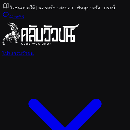
วัวชนภาคใต้
|
นครศรีฯ · สงขลา · พัทลุง · ตรัง · กระบี่
@cw56
โปรแกรมวัวชน