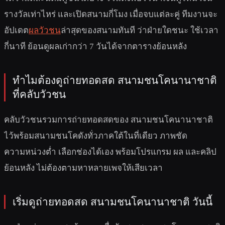
รางวัลเท่าไหร่ และเปิดสนามกี่โมง เมื่อจบแต่ละคู่ ทีมงานจะ
อัปเดต
ผลวัวชน
ล่าสุดของสนามทันที ว่าฝ่ายใดชนะ ใช้เวลา
กี่นาที ย้อนดูผลเก่ากว่า 7 วันได้จากตารางย้อนหลัง
ทำไมต้องดูถ่ายทอดสด สนามชนโคนานาชาติ
ที่คลับวัวชน
คลับวัวชนรวมการถ่ายทอดสดของ สนามชนโคนานาชาติ
ไว้พร้อมสนามชนโคดังทั่วภาคใต้ในที่เดียว ภาพชัด
ความหน่วงต่ำ เลือกช่องได้เอง พร้อมโปรแกรม ผล และคลิป
ย้อนหลัง ไม่ต้องตามหาหลายเพจให้เสียเวลา
เริ่มดูถ่ายทอดสด สนามชนโคนานาชาติ วันนี้