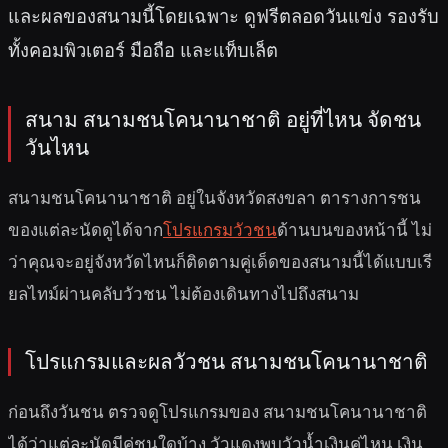
และผลของสนามนี้โดยเฉพาะ ดูฟรีตลอดวันแข่ง รองรับ
ทั้งคอมพิวเตอร์ มือถือ และแท็บเล็ต
สนาม สนามชนโคนานาชาติ อยู่ที่ไหน จัดชน
วันไหน
สนามชนโคนานาชาติ อยู่ในจังหวัดสงขลา ตารางการชน
ของแต่ละนัดดูได้จาก
โปรแกรมวัวชน
ด้านบนของหน้านี้ ไม่
ว่าคุณจะอยู่จังหวัดไหนก็ติดตามคู่เด็ดของสนามนี้ได้แบบเรี
ยลไทม์ผ่านคลับวัวชน ไม่ต้องเดินทางไปถึงสนาม
โปรแกรมและผลวัวชน สนามชนโคนานาชาติ
ก่อนถึงวันชน ตรวจดูโปรแกรมของ สนามชนโคนานาชาติ
ได้ว่าแต่ละนัดมีคู่ชนใดบ้าง วัวแดงพบวัวน้ำเงินคู่ไหน เงิน