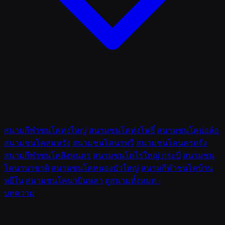
สนามกีฬาชนโคทุ่งใหญ่
สนามชนโคทุ่งโพธิ์
สนามชนโคบ่อล้อ
สนามชนโคสมหวัง
สนามชนโคนาทวี
สนามชนโคนครตรัง
สนามกีฬาชนโคสิงหนคร
สนามชนโคไร่ใหญ่ กระบี่
สนามชน
โคนานาชาติ
สนามชนโคหนองบัวใหญ่
สนามกีฬาชนโคบ้าน
หยีใน
สนามชนโคนาบินหลา
ดูสนามทั้งหมด ›
บทความ