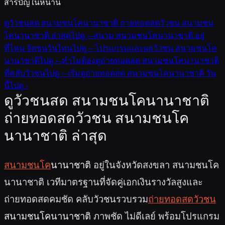
สารบัญในหน้านี้
ดูวัวชนสด สนามชนโคนานาชาติ ถ่ายทอดสดวัวชน สนามชน
โคนานาชาติ ล่าสุด
ไปดู ›
–
สนาม สนามชนโคนานาชาติ อยู่
ที่ไหน จัดชนวันไหน
ไปดู ›
–
โปรแกรมและผลวัวชน สนามชนโค
นานาชาติ
ไปดู ›
–
ทำไมต้องดูถ่ายทอดสด สนามชนโคนานาชาติ
ที่คลับวัวชน
ไปดู ›
–
เริ่มดูถ่ายทอดสด สนามชนโคนานาชาติ วัน
นี้
ไปดู ›
ดูวัวชนสด สนามชนโคนานาชาติ
ถ่ายทอดสดวัวชน สนามชนโค
นานาชาติ ล่าสุด
สนามชนโค
นานาชาติ
อยู่ในจังหวัดสงขลา สนามชนโค
นานาชาติ เวทีมาตรฐานที่จัดคู่เอกเงินรางวัลสูงและ
ถ่ายทอดสดคมชัด คลับวัวชนรวบรวม
ถ่ายทอดสดวัวชน
สนามชนโคนานาชาติ
ภาพชัด ไม่ดีเลย์ พร้อมโปรแกรม