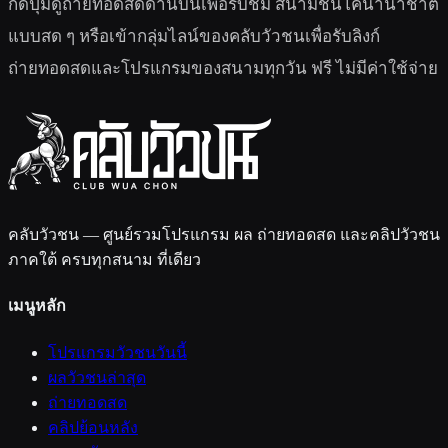
กดปุ่มดูถ่ายทอดสดด้านบนเพื่อรับชม สนามชนโคนานาชาติ
แบบสด ๆ หรือเข้ากลุ่มไลน์ของคลับวัวชนเพื่อรับลิงก์
ถ่ายทอดสดและโปรแกรมของสนามทุกวัน ฟรี ไม่มีค่าใช้จ่าย
คลับวัวชน — ศูนย์รวมโปรแกรม ผล ถ่ายทอดสด และคลิปวัวชน
ภาคใต้ ครบทุกสนาม ที่เดียว
เมนูหลัก
โปรแกรมวัวชนวันนี้
ผลวัวชนล่าสุด
ถ่ายทอดสด
คลิปย้อนหลัง