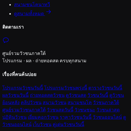
สนามชนโคนาทวี
ดูสนามทั้งหมด
ติดตามเรา
ศูนย์รวมวัวชนภาคใต้
โปรแกรม · ผล · ถ่ายทอดสด ครบทุกสนาม
เรื่องที่คนค้นบ่อย
โปรแกรมวัวชนวันนี้
โปรแกรมวัวชนพรุ่งนี้
ตารางวัวชนวันนี้
ผลวัวชนวันนี้
ถ่ายทอดสดวัวชน
ดูวัวชนสด
วัวชนวันนี้
ดูวัวชน
ย้อนหลัง
คลิปวัวชน
สนามวัวชน
สนามชนโค
วัวชนภาคใต้
ศูนย์รวมวัวชนภาคใต้
วัวชนสดวันนี้
วัวชนชนะ
วัวชนล่าสุด
ปฏิทินวัวชน
เยี่ยมคอกวัวชน
ราคาวัวชนวันนี้
วัวชนออนไลน์
ดู
วัวชนออนไลน์
เว็บวัวชน
คู่เด่นวัวชนวันนี้