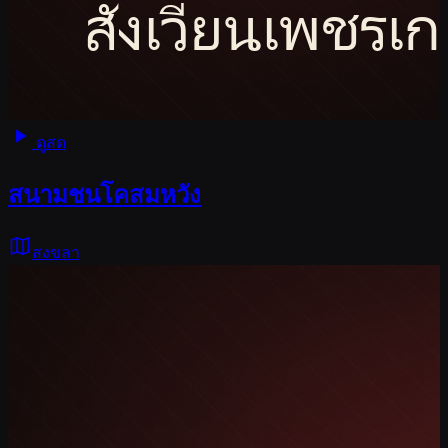
ดูสด
สนามชนโคสมหวัง
สงขลา