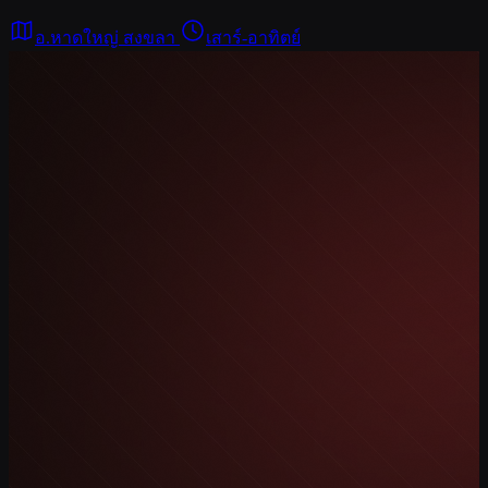
อ.หาดใหญ่ สงขลา
เสาร์-อาทิตย์