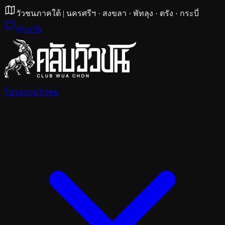
วัวชนภาคใต้
|
นครศรีฯ · สงขลา · พัทลุง · ตรัง · กระบี่
@cw56
โปรแกรมวัวชน