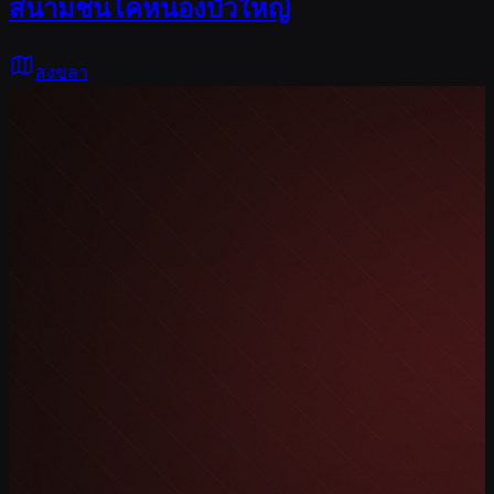
สนามชนโคหนองบัวใหญ่
สงขลา