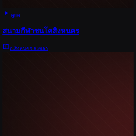
ดูสด
สนามกีฬาชนโคสิงหนคร
อ.สิงหนคร สงขลา