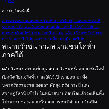
ตรัง
สารบัญในหน้านี้
สนามวัวชน รวมสนามชนโคทั่วภาคใต้
ไปดู ›
–
สนามชนโคที่
รวบรวมไว้
ไปดู ›
–
ในหน้าสนามแต่ละแห่งมีอะไรบ้าง
ไปดู ›
–
สนามชนโคเปิดวันไหน เวลาไหน
ไปดู ›
–
วันเปรียบวัวกับวันชน
ต่างกันอย่างไร
ไปดู ›
–
หาสนามที่ตามอยู่ไม่เจอ
ไปดู ›
สนามวัวชน รวมสนามชนโคทั่ว
ภาคใต้
คลับวัวชน
รวบรวมข้อมูล
สนามวัวชน
หรือ
สนามชนโค
ที่
เปิดสังเวียนจริงทั่วภาคใต้ไว้เป็นรายสนาม ทั้ง
นครศรีธรรมราช สงขลา พัทลุง ตรัง กระบี่ และ
สุราษฎร์ธานี เข้าไปในหน้าสนามที่สนใจแล้วจะเห็นทั้ง
โปรแกรมของสนามนั้น ผลการชนที่ผ่านมา วันเปิด