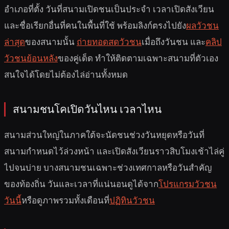
อำเภอที่ตั้ง วันที่สนามเปิดชนเป็นประจำ เวลาเปิดสังเวียน
และชื่อเรียกอื่นที่คนในพื้นที่ใช้ พร้อมลิงก์ตรงไปยัง
ผลวัวชน
ล่าสุด
ของสนามนั้น
ถ่ายทอดสดวัวชน
เมื่อถึงวันชน และ
คลิป
วัวชนย้อนหลัง
ของคู่เด็ด ทำให้ติดตามเฉพาะสนามที่ตัวเอง
สนใจได้โดยไม่ต้องไล่อ่านทั้งหมด
สนามชนโคเปิดวันไหน เวลาไหน
สนามส่วนใหญ่ในภาคใต้จะนัดชนช่วงวันหยุดหรือวันที่
สนามกำหนดไว้ล่วงหน้า และเปิดสังเวียนราวสิบโมงเช้าไล่คู่
ไปจนบ่าย บางสนามชนเฉพาะช่วงเทศกาลหรือวันสำคัญ
ของท้องถิ่น วันและเวลาที่แน่นอนดูได้จาก
โปรแกรมวัวชน
วันนี้
หรือดูภาพรวมทั้งเดือนที่
ปฏิทินวัวชน