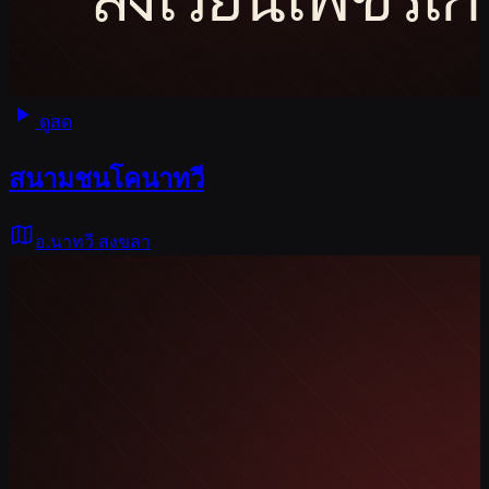
ดูสด
สนามชนโคนาทวี
อ.นาทวี สงขลา