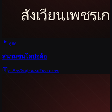
ดูสด
สนามชนโคบ่อล้อ
อ.เชียรใหญ่ นครศรีธรรมราช