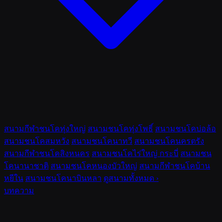
สนามกีฬาชนโคทุ่งใหญ่
สนามชนโคทุ่งโพธิ์
สนามชนโคบ่อล้อ
สนามชนโคสมหวัง
สนามชนโคนาทวี
สนามชนโคนครตรัง
สนามกีฬาชนโคสิงหนคร
สนามชนโคไร่ใหญ่ กระบี่
สนามชน
โคนานาชาติ
สนามชนโคหนองบัวใหญ่
สนามกีฬาชนโคบ้าน
หยีใน
สนามชนโคนาบินหลา
ดูสนามทั้งหมด ›
บทความ