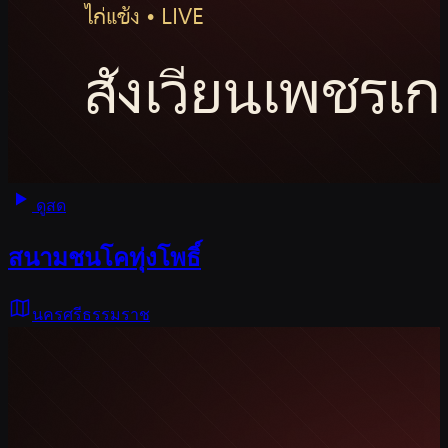
ดูสด
สนามชนโคทุ่งโพธิ์
นครศรีธรรมราช