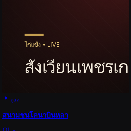
ดูสด
สนามชนโคนาบินหลา