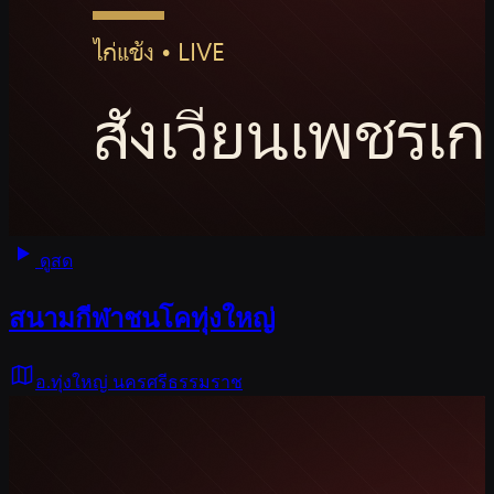
ดูสด
สนามกีฬาชนโคทุ่งใหญ่
อ.ทุ่งใหญ่ นครศรีธรรมราช