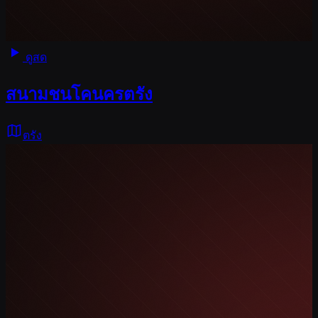
ดูสด
สนามชนโคนครตรัง
ตรัง