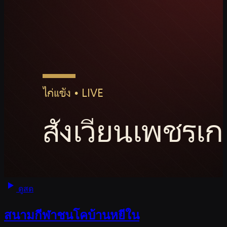
ดูสด
สนามกีฬาชนโคบ้านหยีใน