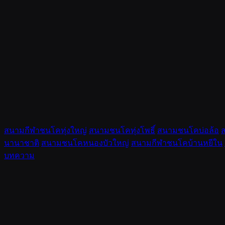
สนามกีฬาชนโคทุ่งใหญ่
สนามชนโคทุ่งโพธิ์
สนามชนโคบ่อล้อ
นานาชาติ
สนามชนโคหนองบัวใหญ่
สนามกีฬาชนโคบ้านหยีใน
บทความ