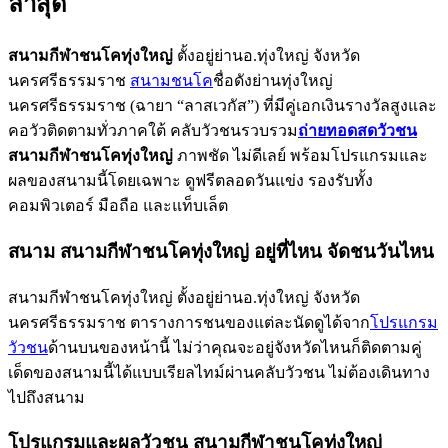
ล่าสุด
สนามกีฬาชนโคทุ่งใหญ่
ตั้งอยู่ย่านอ.ทุ่งใหญ่ จังหวัด
นครศรีธรรมราช
สนามชนโค
ชื่อดังย่านทุ่งใหญ่
นครศรีธรรมราช (ฉายา “ลาสเวกัส”) ที่มีคู่เอกเงินรางวัลสูงและ
คอวัวติดตามทั่วภาคใต้ คลับวัวชนรวบรวม
ถ่ายทอดสดวัวชน
สนามกีฬาชนโคทุ่งใหญ่
ภาพชัด ไม่ดีเลย์ พร้อมโปรแกรมและ
ผลของสนามนี้โดยเฉพาะ ดูฟรีตลอดวันแข่ง รองรับทั้ง
คอมพิวเตอร์ มือถือ และแท็บเล็ต
สนาม สนามกีฬาชนโคทุ่งใหญ่ อยู่ที่ไหน จัดชนวันไหน
สนามกีฬาชนโคทุ่งใหญ่ ตั้งอยู่ย่านอ.ทุ่งใหญ่ จังหวัด
นครศรีธรรมราช ตารางการชนของแต่ละนัดดูได้จาก
โปรแกรม
วัวชน
ด้านบนของหน้านี้ ไม่ว่าคุณจะอยู่จังหวัดไหนก็ติดตามคู่
เด็ดของสนามนี้ได้แบบเรียลไทม์ผ่านคลับวัวชน ไม่ต้องเดินทาง
ไปถึงสนาม
โปรแกรมและผลวัวชน สนามกีฬาชนโคทุ่งใหญ่