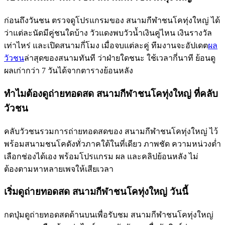
ก่อนถึงวันชน ตรวจดูโปรแกรมของ สนามกีฬาชนโคทุ่งใหญ่ ได้
ว่าแต่ละนัดมีคู่ชนใดบ้าง วัวแดงพบวัวน้ำเงินคู่ไหน เงินรางวัล
เท่าไหร่ และเปิดสนามกี่โมง เมื่อจบแต่ละคู่ ทีมงานจะอัปเดต
ผล
วัวชน
ล่าสุดของสนามทันที ว่าฝ่ายใดชนะ ใช้เวลากี่นาที ย้อนดู
ผลเก่ากว่า 7 วันได้จากตารางย้อนหลัง
ทำไมต้องดูถ่ายทอดสด สนามกีฬาชนโคทุ่งใหญ่ ที่คลับ
วัวชน
คลับวัวชนรวมการถ่ายทอดสดของ สนามกีฬาชนโคทุ่งใหญ่ ไว้
พร้อมสนามชนโคดังทั่วภาคใต้ในที่เดียว ภาพชัด ความหน่วงต่ำ
เลือกช่องได้เอง พร้อมโปรแกรม ผล และคลิปย้อนหลัง ไม่
ต้องตามหาหลายเพจให้เสียเวลา
เริ่มดูถ่ายทอดสด สนามกีฬาชนโคทุ่งใหญ่ วันนี้
กดปุ่มดูถ่ายทอดสดด้านบนเพื่อรับชม สนามกีฬาชนโคทุ่งใหญ่