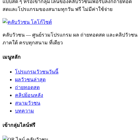
แบบสด ๆ หรือเข้ากลุ่มไลน์ของคลับวัวชนเพื่อรับลิงก์ถ่ายทอด
สดและโปรแกรมของสนามทุกวัน ฟรี ไม่มีค่าใช้จ่าย
คลับวัวชน — ศูนย์รวมโปรแกรม ผล ถ่ายทอดสด และคลิปวัวชน
ภาคใต้ ครบทุกสนาม ที่เดียว
เมนูหลัก
โปรแกรมวัวชนวันนี้
ผลวัวชนล่าสุด
ถ่ายทอดสด
คลิปย้อนหลัง
สนามวัวชน
บทความ
เข้ากลุ่มไลน์ฟรี