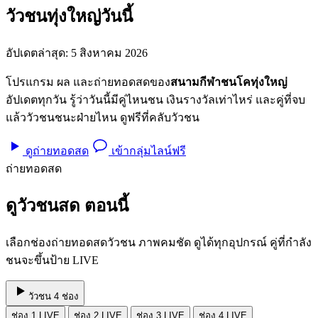
วัวชนทุ่งใหญ่
วันนี้
อัปเดตล่าสุด: 5 สิงหาคม 2026
โปรแกรม ผล และถ่ายทอดสดของ
สนามกีฬาชนโคทุ่งใหญ่
อัปเดตทุกวัน รู้ว่าวันนี้มีคู่ไหนชน เงินรางวัลเท่าไหร่ และคู่ที่จบ
แล้ววัวชนชนะฝ่ายไหน ดูฟรีที่คลับวัวชน
ดูถ่ายทอดสด
เข้ากลุ่มไลน์ฟรี
ถ่ายทอดสด
ดูวัวชนสด
ตอนนี้
เลือกช่องถ่ายทอดสดวัวชน ภาพคมชัด ดูได้ทุกอุปกรณ์ คู่ที่กำลัง
ชนจะขึ้นป้าย LIVE
วัวชน
4 ช่อง
ช่อง 1
LIVE
ช่อง 2
LIVE
ช่อง 3
LIVE
ช่อง 4
LIVE