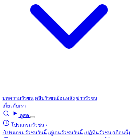
บทความวัวชน
คลิปวัวชนย้อนหลัง
ข่าววัวชน
เกี่ยวกับเรา
ดูสด
โปรแกรมวัวชน
›
›
โปรแกรมวัวชนวันนี้
›
คู่เด่นวัวชนวันนี้
›
ปฏิทินวัวชน (เดือนนี้)