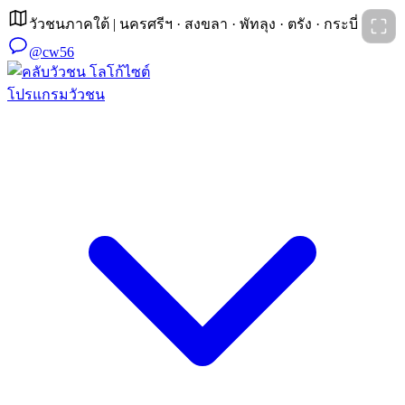
วัวชนภาคใต้
|
นครศรีฯ · สงขลา · พัทลุง · ตรัง · กระบี่
@cw56
โปรแกรมวัวชน