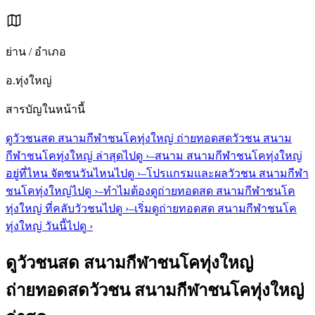
ย่าน / อำเภอ
อ.ทุ่งใหญ่
สารบัญในหน้านี้
ดูวัวชนสด สนามกีฬาชนโคทุ่งใหญ่ ถ่ายทอดสดวัวชน สนาม
กีฬาชนโคทุ่งใหญ่ ล่าสุด
ไปดู ›
–
สนาม สนามกีฬาชนโคทุ่งใหญ่
อยู่ที่ไหน จัดชนวันไหน
ไปดู ›
–
โปรแกรมและผลวัวชน สนามกีฬา
ชนโคทุ่งใหญ่
ไปดู ›
–
ทำไมต้องดูถ่ายทอดสด สนามกีฬาชนโค
ทุ่งใหญ่ ที่คลับวัวชน
ไปดู ›
–
เริ่มดูถ่ายทอดสด สนามกีฬาชนโค
ทุ่งใหญ่ วันนี้
ไปดู ›
ดูวัวชนสด สนามกีฬาชนโคทุ่งใหญ่
ถ่ายทอดสดวัวชน สนามกีฬาชนโคทุ่งใหญ่