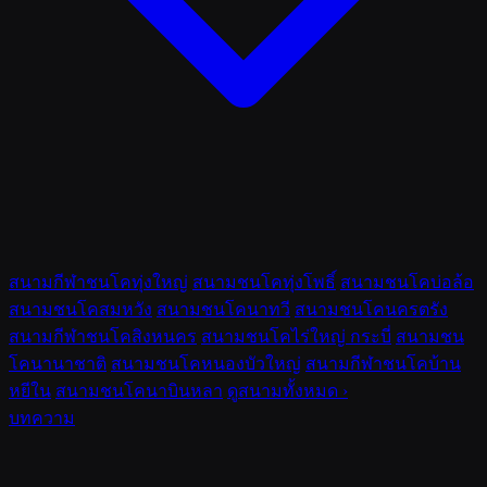
สนามกีฬาชนโคทุ่งใหญ่
สนามชนโคทุ่งโพธิ์
สนามชนโคบ่อล้อ
สนามชนโคสมหวัง
สนามชนโคนาทวี
สนามชนโคนครตรัง
สนามกีฬาชนโคสิงหนคร
สนามชนโคไร่ใหญ่ กระบี่
สนามชน
โคนานาชาติ
สนามชนโคหนองบัวใหญ่
สนามกีฬาชนโคบ้าน
หยีใน
สนามชนโคนาบินหลา
ดูสนามทั้งหมด ›
บทความ