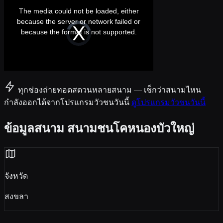
ทุกช่องถ่ายทอดสดวนหลายสนาม — เช็กว่าสนามไหน
กำลังออกได้จากโปรแกรมวัวชนวันนี้
ดูโปรแกรมวัวชนวันนี้
ข้อมูลสนาม สนามชนโคหนองบัวใหญ่
จังหวัด
สงขลา