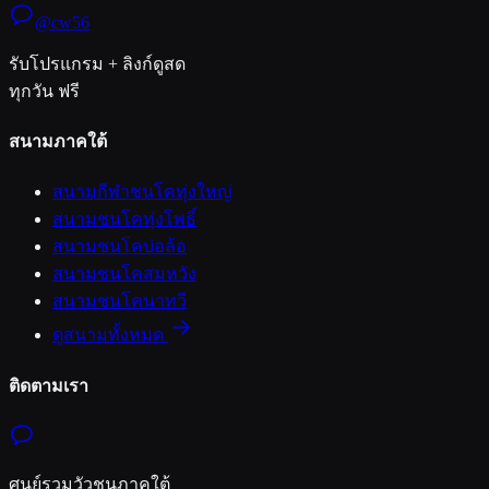
@cw56
รับโปรแกรม + ลิงก์ดูสด
ทุกวัน ฟรี
สนามภาคใต้
สนามกีฬาชนโคทุ่งใหญ่
สนามชนโคทุ่งโพธิ์
สนามชนโคบ่อล้อ
สนามชนโคสมหวัง
สนามชนโคนาทวี
ดูสนามทั้งหมด
ติดตามเรา
ศูนย์รวมวัวชนภาคใต้