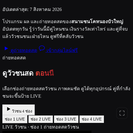
อัปเดตล่าสุด: 7 สิงหาคม 2026
โปรแกรม ผล และถ่ายทอดสดของ
สนามชนโคหนองบัวใหญ่
อัปเดตทุกวัน รู้ว่าวันนี้มีคู่ไหนชน เงินรางวัลเท่าไหร่ และคู่ที่จบ
แล้ววัวชนชนะฝ่ายไหน ดูฟรีที่คลับวัวชน
ดูถ่ายทอดสด
เข้ากลุ่มไลน์ฟรี
ถ่ายทอดสด
ดูวัวชนสด
ตอนนี้
เลือกช่องถ่ายทอดสดวัวชน ภาพคมชัด ดูได้ทุกอุปกรณ์ คู่ที่กำลัง
ชนจะขึ้นป้าย LIVE
วัวชน
4 ช่อง
ช่อง 1
LIVE
ช่อง 2
LIVE
ช่อง 3
LIVE
ช่อง 4
LIVE
LIVE
วัวชน · ช่อง 1
ถ่ายทอดสดวัวชน