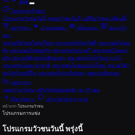
ดูสด
โปรแกรมวัวชน
›
›
โปรแกรมวัวชนวันนี้
›
คู่เด่นวัวชนวันนี้
›
ปฏิทินวัวชน (เดือนนี้)
ผลวัวชน
›
ถ่ายทอดสด
›
เยี่ยมคอก
›
สนามวัว
ชน
›
›
สนามกีฬาชนโคทุ่งใหญ่
›
สนามชนโคทุ่งโพธิ์
›
สนามชนโคบ่อ
ล้อ
›
สนามชนโคสมหวัง
›
สนามชนโคนาทวี
›
สนามชนโคนคร
ตรัง
›
สนามกีฬาชนโคสิงหนคร
›
สนามชนโคไร่ใหญ่ กระบี่
›
สนามชนโคนานาชาติ
›
สนามชนโคหนองบัวใหญ่
›
สนามกีฬา
ชนโคบ้านหยีใน
›
สนามชนโคนาบินหลา
›
ดูสนามทั้งหมด ›
บทความ
›
›
บทความวัวชน
›
คลิปวัวชนย้อนหลัง
›
ข่าววัวชน
เกี่ยวกับเรา
›
เข้ากลุ่มไลน์ @cw56
›
หน้าแรก
โปรแกรมวัวชน
โปรแกรมการแข่ง
โปรแกรมวัวชนวันนี้ พรุ่งนี้