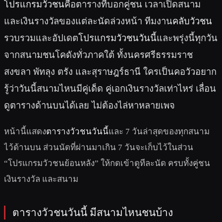
โปรแกรมวัวชน
คือตารางที่บอกคู่ชน เวลาเปิดสนาม
และเงินรางวัลของแต่ละนัดล่วงหน้า ทีมงาน
คลับวัวชน
รวบรวมและอัปเดต
โปรแกรมวัวชนวันนี้
และพรุ่งนี้ทุกวัน
จากสนามชนโคดังทั่วภาคใต้ ทั้งนครศรีธรรมราช
สงขลา พัทลุง ตรัง และสุราษฎร์ธานี ใครเป็นคอวัวอยาก
รู้ว่าวันนี้สนามไหนมีคู่เด็ด คู่เอกเงินรางวัลเท่าไหร่ เลื่อน
ดูตารางด้านบนได้เลย ไม่ต้องไล่หาหลายเพจ
หน้านี้แสดง
ตารางวัวชนวันนี้
และ 7 วันล่าสุดของทุกสนาม
ไว้ด้านบน ส่วนนัดที่ผ่านมาเกิน 7 วันจะเก็บไว้ในส่วน
“โปรแกรมวัวชนย้อนหลัง” ให้กดเข้าดูทีละนัด ครบทั้งคู่ชน
เงินรางวัล และสนาม
ตารางวัวชนวันนี้ มีสนามไหนชนบ้าง