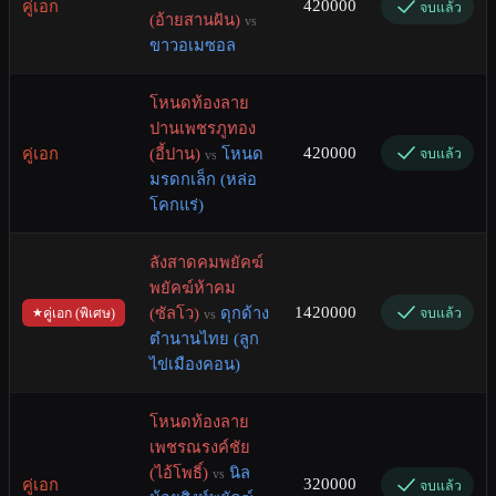
420000
คู่เอก
จบแล้ว
(อ้ายสานฝัน)
vs
ขาวอเมซอล
โหนดท้องลาย
ปานเพชรภูทอง
420000
คู่เอก
(อี้ปาน)
โหนด
จบแล้ว
vs
มรดกเล็ก (หล่อ
โคกแร่)
ลังสาดคมพยัคฆ์
พยัคฆ์ห้าคม
1420000
(ซัลโว)
ดุกด้าง
จบแล้ว
คู่เอก (พิเศษ)
vs
ตำนานไทย (ลูก
ไข่เมืองคอน)
โหนดท้องลาย
เพชรณรงค์ชัย
(ไอ้โพธิ์)
นิล
vs
320000
คู่เอก
จบแล้ว