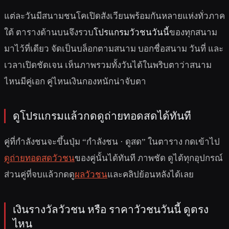
แต่ละวันมีสนามชนโคเปิดสังเวียนพร้อมกันหลายแห่งทั่วภาค
ใต้ ตารางด้านบนจึงรวบ
โปรแกรมวัวชนวันนี้
ของทุกสนาม
มาไว้ที่เดียว จัดเป็นบล็อกตามสนาม บอกชื่อสนาม วันที่ และ
เวลาเปิดชัดเจน เห็นภาพรวมทั้งวันได้ในพริบตาว่าสนาม
ไหนมีคู่เอก คู่ไหนเงินกองหนักน่าจับตา
ดูโปรแกรมแล้วกดดูถ่ายทอดสดได้ทันที
คู่ที่กำลังชนจะขึ้นปุ่ม “กำลังชน · ดูสด” ในตาราง กดเข้าไป
ดูถ่ายทอดสดวัวชน
ของคู่นั้นได้ทันที ภาพชัด ดูได้ทุกอุปกรณ์
ส่วนคู่ที่จบแล้วกดดู
ผลวัวชน
และคลิปย้อนหลังได้เลย
เงินรางวัลวัวชน หรือ ราคาวัวชนวันนี้ ดูตรง
ไหน