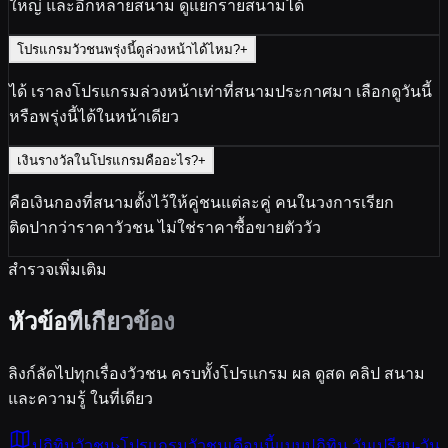
ใหญ่ และอีกหลายสนาม ดูแยกรายสนามได้
โปรแกรมวัวชนพรุ่งนี้ดูล่วงหน้าได้ไหม?
+
ได้ เราลงโปรแกรมล่วงหน้าเท่าที่สนามประกาศมา เลือกดูวันนี้
หรือพรุ่งนี้ได้ในหน้าเดียว
เงินรางวัลในโปรแกรมคืออะไร?
+
คือเงินกองที่สนามตั้งไว้ให้คู่ชนแต่ละคู่ คนในวงการเรียก
ติดปากว่าราคาวัวชน ไม่ใช่ราคาซื้อขายตัววัว
สำรวจเพิ่มเติม
หัวข้อ
ที่เกี่ยวข้อง
ลิงก์ลัดไปทุกเรื่องวัวชน ครบทั้งโปรแกรม ผล ดูสด คลิป สนาม
และความรู้ ในที่เดียว
ปฏิทินวัวชน
›
โปรแกรมวัวชนเดือนนี้แบบปฏิทิน วันเปรียบ-วัน