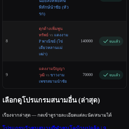
น้อยสิงห์พยัคฆ์
พิทักษ์นำชัย (หัว
รก)
ดุกด้างเพิ่มพูน
ทรัพย์
vs
แดงงาม
8
140000
P พาณิชย์ (ไข่
จบแล้ว
เดียวหลานแม่
เฒ่า)
แดงงามปัญญา
9
70000
วุฒิ
vs
ขาวงาม
จบแล้ว
เพชรสยามนำชัย
เลือกดูโปรแกรมสนามอื่น (ล่าสุด)
เรียงจากล่าสุด — กดเข้าดูรายละเอียดแต่ละนัด/สนามได้
โปรแกรมวัวชนสนามกีฬาชนโคบ้านบ่อล้อ | 9