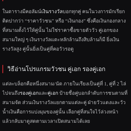
ในตารางมีคอลัมน์
เงินรางวัล
บอกทุกคู่ คนในวงการมักเรียก
ติดปากว่า “ราคาวัวชน” หรือ “เงินกอง” ซึ่งคือเงินกองกลาง
ที่สนามตั้งไว้ให้คู่นั้น ไม่ใช่ราคาซื้อขายตัววัว คู่เอกของ
สนามใหญ่ ๆ เงินรางวัลแตะหลักล้านถึงสิบล้านก็มี ยิ่งเงิน
รางวัลสูง คู่นั้นยิ่งเป็นคู่ที่คอวัวรอดู
วิธีอ่านโปรแกรมวัวชน คู่เอก รองคู่เอก
แต่ละบล็อกคือหนึ่งสนาม/นัด ภายในเรียงเป็นคู่ที่ 1, คู่ที่ 2 ไล่
ไปจนถึง
รองคู่เอก
และ
คู่เอก
ป้ายชื่อคู่บอกลำดับการชนตามที่
สนามจัด ส่วนเงินรางวัลแยกตามแต่ละคู่ ฝ่ายวัวแดงและวัว
น้ำเงินคือการแบ่งมุมของคู่นั้น เลือกคู่ที่สนใจไว้ล่วงหน้า
แล้วกลับมาดูสดตามเวลาเปิดสนามได้เลย