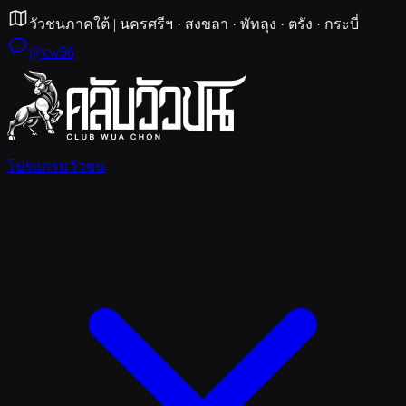
วัวชนภาคใต้
|
นครศรีฯ · สงขลา · พัทลุง · ตรัง · กระบี่
@cw56
โปรแกรมวัวชน