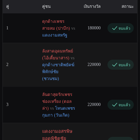
คู่
คู่ชน
เงินรางวัล
สถานะ
ดุกด้างเพชร
1
180000
สายลม (ปาบึก)
vs
จบแล้ว
แดงงามสหรัฐ
ลังสาดอุดมทรัพย์
(ไอ้เตี้ยนาสาร)
vs
2
220000
ดุกด้างชาติพยัคฆ์
จบแล้ว
พิทักษ์ชัย
(ชวนชม)
ลันดาสุดรักเพชร
ช่องเหรี่ยง (ดอล
3
220000
จบแล้ว
ล่า)
vs
โหนดเพชร
กุมภา (วันเกิด)
แดงงามอสรพิษ
ยอดพิชิตชัย