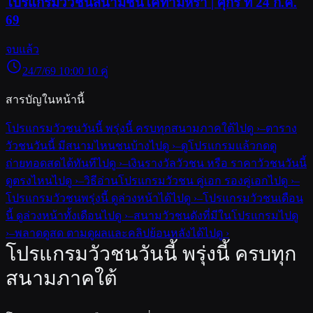
โปรแกรมวัวชนสนามชนโคท่ามิหรา | ศุกร์ ที่ 24 ก.ค.
69
จบแล้ว
24/7/69 10:00
10 คู่
สารบัญในหน้านี้
โปรแกรมวัวชนวันนี้ พรุ่งนี้ ครบทุกสนามภาคใต้
ไปดู ›
–
ตาราง
วัวชนวันนี้ มีสนามไหนชนบ้าง
ไปดู ›
–
ดูโปรแกรมแล้วกดดู
ถ่ายทอดสดได้ทันที
ไปดู ›
–
เงินรางวัลวัวชน หรือ ราคาวัวชนวันนี้
ดูตรงไหน
ไปดู ›
–
วิธีอ่านโปรแกรมวัวชน คู่เอก รองคู่เอก
ไปดู ›
–
โปรแกรมวัวชนพรุ่งนี้ ดูล่วงหน้าได้
ไปดู ›
–
โปรแกรมวัวชนเดือน
นี้ ดูล่วงหน้าทั้งเดือน
ไปดู ›
–
สนามวัวชนดังที่มีในโปรแกรม
ไปดู
›
–
พลาดดูสด ตามดูผลและคลิปย้อนหลังได้
ไปดู ›
โปรแกรมวัวชนวันนี้ พรุ่งนี้ ครบทุก
สนามภาคใต้