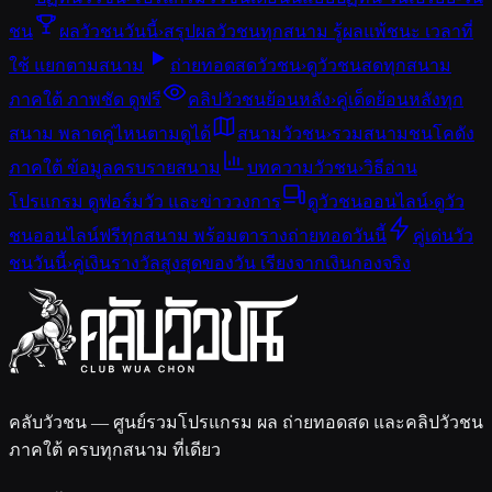
ชน
ผลวัวชนวันนี้
›
สรุปผลวัวชนทุกสนาม รู้ผลแพ้ชนะ เวลาที่
ใช้ แยกตามสนาม
ถ่ายทอดสดวัวชน
›
ดูวัวชนสดทุกสนาม
ภาคใต้ ภาพชัด ดูฟรี
คลิปวัวชนย้อนหลัง
›
คู่เด็ดย้อนหลังทุก
สนาม พลาดคู่ไหนตามดูได้
สนามวัวชน
›
รวมสนามชนโคดัง
ภาคใต้ ข้อมูลครบรายสนาม
บทความวัวชน
›
วิธีอ่าน
โปรแกรม ดูฟอร์มวัว และข่าววงการ
ดูวัวชนออนไลน์
›
ดูวัว
ชนออนไลน์ฟรีทุกสนาม พร้อมตารางถ่ายทอดวันนี้
คู่เด่นวัว
ชนวันนี้
›
คู่เงินรางวัลสูงสุดของวัน เรียงจากเงินกองจริง
คลับวัวชน — ศูนย์รวมโปรแกรม ผล ถ่ายทอดสด และคลิปวัวชน
ภาคใต้ ครบทุกสนาม ที่เดียว