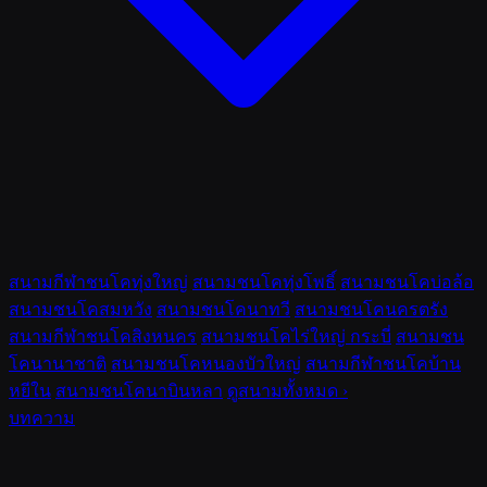
สนามกีฬาชนโคทุ่งใหญ่
สนามชนโคทุ่งโพธิ์
สนามชนโคบ่อล้อ
สนามชนโคสมหวัง
สนามชนโคนาทวี
สนามชนโคนครตรัง
สนามกีฬาชนโคสิงหนคร
สนามชนโคไร่ใหญ่ กระบี่
สนามชน
โคนานาชาติ
สนามชนโคหนองบัวใหญ่
สนามกีฬาชนโคบ้าน
หยีใน
สนามชนโคนาบินหลา
ดูสนามทั้งหมด ›
บทความ